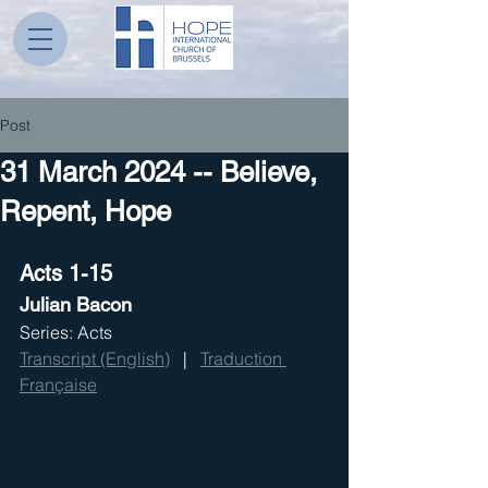
Post
31 March 2024 -- Believe,
Repent, Hope
Acts 1-15
Julian Bacon
Series: Acts
Transcript (English)
   |   
Traduction 
Française